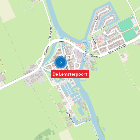
3
De Lemsterpoort