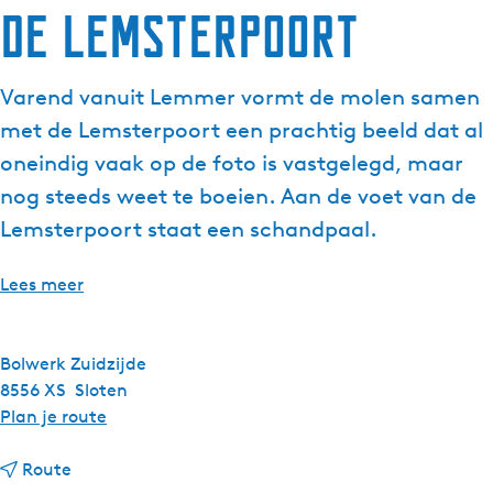
De Lemsterpoort
g
e
t
Varend vanuit Lemmer vormt de molen samen
a
met de Lemsterpoort een prachtig beeld dat al
a
l
oneindig vaak op de foto is vastgelegd, maar
:
nog steeds weet te boeien. Aan de voet van de
N
Lemsterpoort staat een schandpaal.
e
d
Lees meer
e
r
l
Bolwerk Zuidzijde
a
8556 XS
Sloten
n
n
Plan je route
d
a
s
n
a
Route