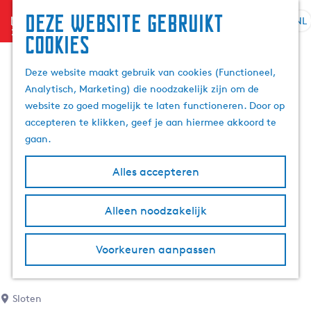
Deze website gebruikt
menu
NL
S
Z
cookies
G
e
o
a
l
e
Deze website maakt gebruik van cookies (Functioneel,
n
e
k
Analytisch, Marketing) die noodzakelijk zijn om de
a
c
e
website zo goed mogelijk te laten functioneren. Door op
a
t
n
accepteren te klikken, geef je aan hiermee akkoord te
r
e
gaan.
d
e
e
r
Alles accepteren
h
t
o
a
m
Alleen noodzakelijk
a
e
l
p
H
Voorkeuren aanpassen
a
u
g
i
e
d
Sloten
i