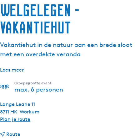
Welgelegen -
Vakantiehut
Vakantiehut in de natuur aan een brede sloot
met een overdekte veranda
Lees meer
Groepsgrootte event:
max. 6 personen
Lange Leane 11
8711 HK
Workum
n
Plan je route
a
n
a
Route