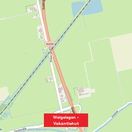
Welgelegen -
Vakantiehut