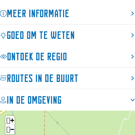
e
t
e
W
e
Meer informatie
r
t
t
e
r
w
e
t
t
w
i
r
e
t
i
Goed om te weten
l
w
r
e
l
l
i
w
r
l
e
l
i
w
e
Ontdek de regio
-
l
l
i
-
A
e
l
l
A
q
-
e
l
q
Routes in de buurt
u
A
-
e
u
a
q
A
-
a
n
u
q
A
n
In de omgeving
a
a
u
q
a
u
n
a
u
u
t
a
n
a
t
+
1
u
a
n
1
−
2
t
u
a
2