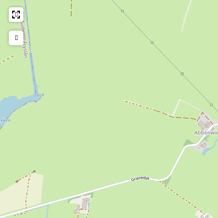
5
1
t
u
5
0
2
1
t
0
H
5
2
1
H
a
0
5
2
a
n
H
0
5
n
n
a
H
0
n
a
n
a
H
a
h
n
n
a
h
a
n
n
h
a
n
h
a
h