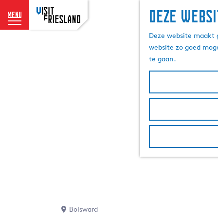
Deze websi
menu
G
Deze website maakt g
a
website zo goed moge
n
te gaan.
a
a
r
d
e
h
o
m
e
p
a
g
e
Bolsward