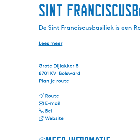
Sint Franciscusb
De Sint Franciscusbasiliek is een 
Lees meer
Grote Dijlakker 8
8701 KV
Bolsward
n
Plan je route
a
n
a
Route
a
n
r
E-mail
S
a
a
S
Bel
i
r
a
v
i
Website
n
S
r
a
n
t
i
S
n
t