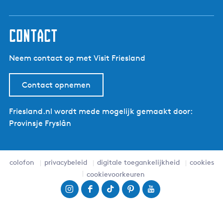
contact
Neem contact op met Visit Friesland
Contact opnemen
Friesland.nl wordt mede mogelijk gemaakt door:
Provinsje Fryslân
colofon
privacybeleid
digitale toegankelijkheid
cookies
cookievoorkeuren
I
F
T
P
Y
n
a
i
i
o
s
c
k
n
u