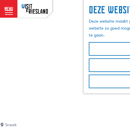
Deze websi
menu
G
Deze website maakt g
a
website zo goed moge
n
te gaan.
a
a
r
d
e
h
o
m
e
p
a
g
e
Sneek