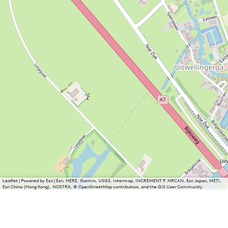
Leaflet
|
Powered by Esri | Esri, HERE, Garmin, USGS, Intermap, INCREMENT P, NRCAN, Esri Japan, METI,
Esri China (Hong Kong), NOSTRA, © OpenStreetMap contributors, and the GIS User Community