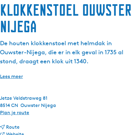
Klokkenstoel Ouwster
Nijega
De houten klokkenstoel met helmdak in
Ouwster-Nijega, die er in elk geval in 1735 al
stond, draagt een klok uit 1340.
Lees meer
Jetze Veldstraweg 81
8514 CN
Ouwster Nijega
n
Plan je route
a
n
a
Route
a
v
r
Website