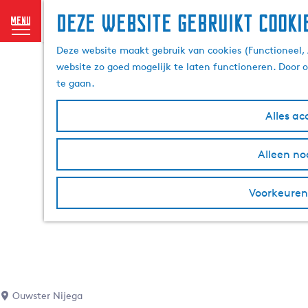
Deze website gebruikt cooki
menu
G
Deze website maakt gebruik van cookies (Functioneel, 
a
website zo goed mogelijk te laten functioneren. Door 
n
te gaan.
a
a
Alles ac
r
d
Alleen no
e
h
o
Voorkeuren
m
e
p
a
g
e
Ouwster Nijega