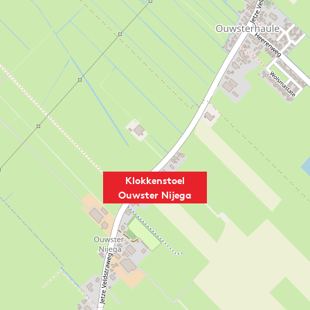
Klokkenstoel
Ouwster Nijega