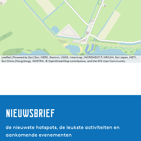
Leaflet
|
Powered by Esri | Esri, HERE, Garmin, USGS, Intermap, INCREMENT P, NRCAN, Esri Japan, METI,
Esri China (Hong Kong), NOSTRA, © OpenStreetMap contributors, and the GIS User Community
nieuwsbrief
de nieuwste hotspots, de leukste activiteiten en
aankomende evenementen