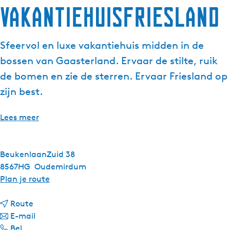
VakantiehuisFriesland
g
e
t
Sfeervol en luxe vakantiehuis midden in de
a
bossen van Gaasterland. Ervaar de stilte, ruik
a
l
de bomen en zie de sterren. Ervaar Friesland op
:
zijn best.
N
e
Lees meer
d
e
r
BeukenlaanZuid 38
l
8567HG
Oudemirdum
a
n
Plan je route
n
a
d
n
a
Route
s
a
n
r
E-mail
V
a
a
V
Bel