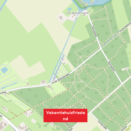
VakantiehuisFriesla
nd