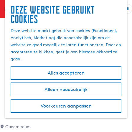
Deze website gebruikt
menu
NL
S
Z
cookies
G
e
o
a
l
e
Deze website maakt gebruik van cookies (Functioneel,
n
e
k
Analytisch, Marketing) die noodzakelijk zijn om de
a
c
e
website zo goed mogelijk te laten functioneren. Door op
a
t
n
accepteren te klikken, geef je aan hiermee akkoord te
r
e
gaan.
d
e
e
r
Alles accepteren
h
t
o
a
m
Alleen noodzakelijk
a
e
l
p
H
Voorkeuren aanpassen
a
u
g
i
e
d
Oudemirdum
i