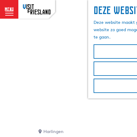
Deze websi
menu
G
Deze website maakt g
a
website zo goed moge
n
te gaan.
a
a
r
d
e
h
o
m
e
p
a
g
e
Harlingen