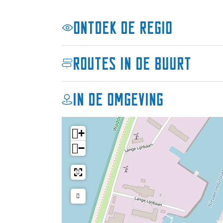
n
n
1
B
B
0
Ontdek de regio
1
1
4
0
0
4
4
Routes in de buurt
In de omgeving
+
−