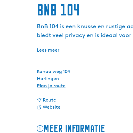
BnB 104
BnB 104 is een knusse en rustige 
biedt veel privacy en is ideaal voo
Lees meer
Kanaalweg 104
Harlingen
n
Plan je route
a
n
a
Route
a
v
r
Website
a
a
B
r
n
n
Meer informatie
B
B
B