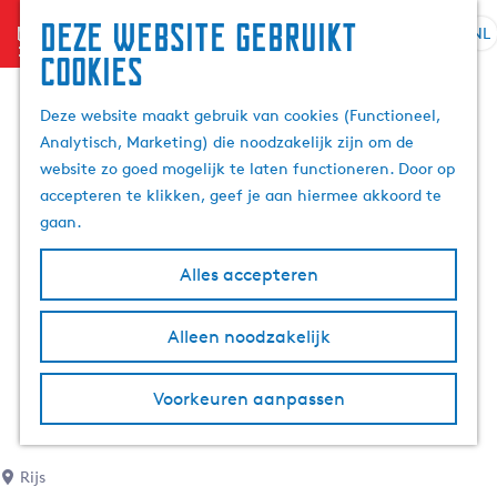
Deze website gebruikt
menu
NL
S
Z
cookies
G
e
o
a
l
e
Deze website maakt gebruik van cookies (Functioneel,
n
e
k
Analytisch, Marketing) die noodzakelijk zijn om de
a
c
e
website zo goed mogelijk te laten functioneren. Door op
a
t
n
accepteren te klikken, geef je aan hiermee akkoord te
r
e
gaan.
d
e
e
r
Alles accepteren
h
t
o
a
m
Alleen noodzakelijk
a
e
l
p
H
Voorkeuren aanpassen
a
u
g
i
e
d
Rijs
i