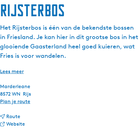
Rijsterbos
g
e
t
Het Rijsterbos is één van de bekendste bossen
a
in Friesland. Je kan hier in dit grootse bos in het
a
l
glooiende Gaasterland heel goed kuieren, wat
:
Fries is voor wandelen.
N
e
Lees meer
d
e
Marderleane
r
8572 WN
Rijs
l
n
Plan je route
a
a
n
n
a
Route
d
a
v
r
Website
s
a
a
R
r
n
i