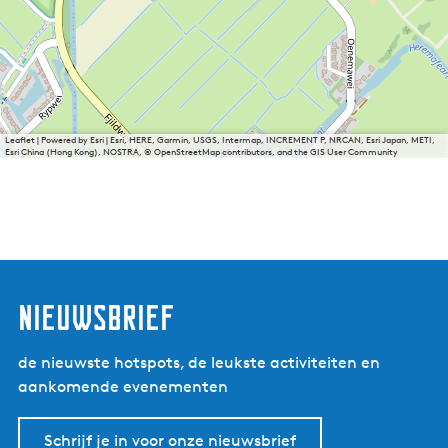
Leaflet
|
Powered by Esri | Esri, HERE, Garmin, USGS, Intermap, INCREMENT P, NRCAN, Esri Japan, METI,
Esri China (Hong Kong), NOSTRA, © OpenStreetMap contributors, and the GIS User Community
nieuwsbrief
de nieuwste hotspots, de leukste activiteiten en
aankomende evenementen
Schrijf je in voor onze nieuwsbrief