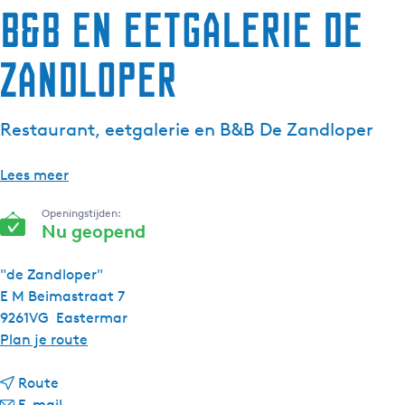
B&B en eetgalerie De
Zandloper
Restaurant, eetgalerie en B&B De Zandloper
Lees meer
Openingstijden:
Nu geopend
"de Zandloper"
E M Beimastraat 7
9261VG
Eastermar
n
Plan je route
a
n
a
Route
a
n
r
E-mail