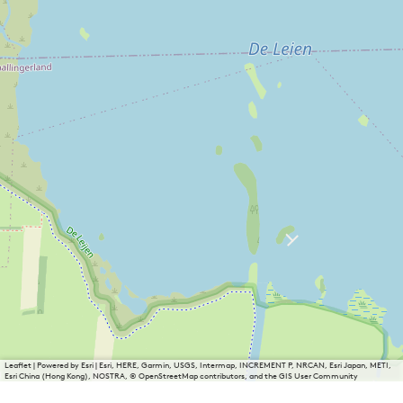
Leaflet
|
Powered by Esri | Esri, HERE, Garmin, USGS, Intermap, INCREMENT P, NRCAN, Esri Japan, METI,
Esri China (Hong Kong), NOSTRA, © OpenStreetMap contributors, and the GIS User Community