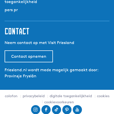
toegankelijkheid
pers pr
contact
Neem contact op met Visit Friesland
Contact opnemen
Friesland.nl wordt mede mogelijk gemaakt door:
Provinsje Fryslân
colofon
privacybeleid
digitale toegankelijkheid
cookies
cookievoorkeuren
I
F
T
P
Y