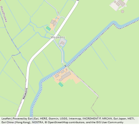
Leaflet
|
Powered by Esri | Esri, HERE, Garmin, USGS, Intermap, INCREMENT P, NRCAN, Esri Japan, METI,
Esri China (Hong Kong), NOSTRA, © OpenStreetMap contributors, and the GIS User Community