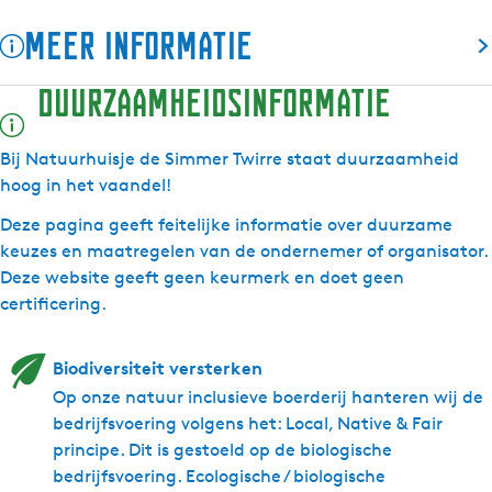
m
S
e
d
m
Meer informatie
m
i
S
e
m
e
m
i
S
e
Duurzaamheidsinformatie
r
m
m
i
r
T
e
m
m
T
w
r
e
m
w
Bij Natuurhuisje de Simmer Twirre staat duurzaamheid
i
T
r
e
i
hoog in het vaandel!
r
w
T
r
r
Deze pagina geeft feitelijke informatie over duurzame
r
i
w
T
r
keuzes en maatregelen van de ondernemer of organisator.
e
r
i
w
e
Deze website geeft geen keurmerk en doet geen
r
r
i
certificering.
e
r
r
e
r
e
Biodiversiteit versterken
Op onze natuur inclusieve boerderij hanteren wij de
bedrijfsvoering volgens het: Local, Native & Fair
principe. Dit is gestoeld op de biologische
bedrijfsvoering. Ecologische / biologische