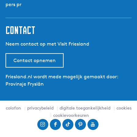
pers pr
contact
Neem contact op met Visit Friesland
Contact opnemen
Friesland.nl wordt mede mogelijk gemaakt door:
Provinsje Fryslân
colofon
privacybeleid
digitale toegankelijkheid
cookies
cookievoorkeuren
I
F
T
P
Y
n
a
i
i
o