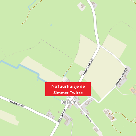
Natuurhuisje de
Simmer Twirre