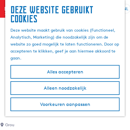
Deze website gebruikt
menu
NL
S
Z
cookies
G
e
o
a
l
e
Deze website maakt gebruik van cookies (Functioneel,
n
e
k
Analytisch, Marketing) die noodzakelijk zijn om de
a
c
e
website zo goed mogelijk te laten functioneren. Door op
a
t
n
accepteren te klikken, geef je aan hiermee akkoord te
r
e
gaan.
d
e
e
r
Alles accepteren
h
t
o
a
m
Alleen noodzakelijk
a
e
l
p
H
Voorkeuren aanpassen
a
u
g
i
e
d
Grou
i