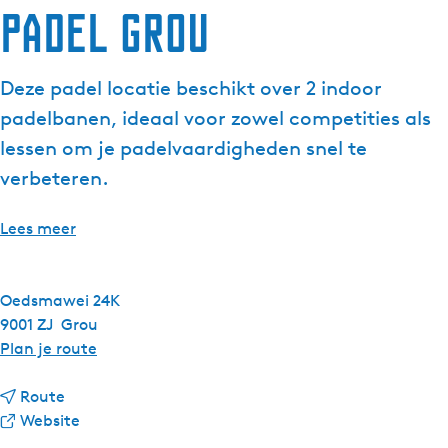
Padel Grou
g
e
t
Deze padel locatie beschikt over 2 indoor
a
padelbanen, ideaal voor zowel competities als
a
l
lessen om je padelvaardigheden snel te
:
verbeteren.
N
e
Lees meer
d
e
r
Oedsmawei 24K
l
9001 ZJ
Grou
a
n
Plan je route
n
a
d
n
a
Route
s
a
v
r
Website
a
a
P