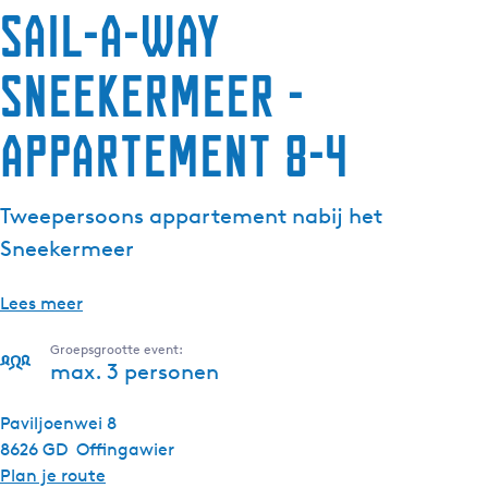
Sail-a-way
Sneekermeer -
Appartement 8-4
Tweepersoons appartement nabij het
Sneekermeer
Lees meer
Groepsgrootte event:
max. 3 personen
Paviljoenwei 8
8626 GD
Offingawier
n
Plan je route