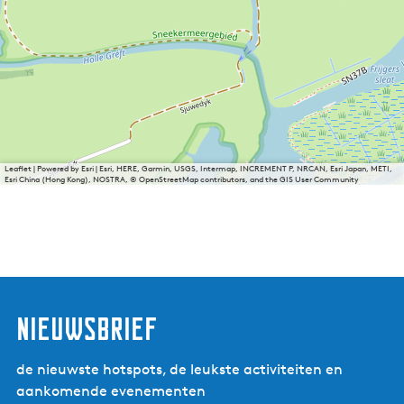
Leaflet
|
Powered by Esri | Esri, HERE, Garmin, USGS, Intermap, INCREMENT P, NRCAN, Esri Japan, METI,
Esri China (Hong Kong), NOSTRA, © OpenStreetMap contributors, and the GIS User Community
nieuwsbrief
de nieuwste hotspots, de leukste activiteiten en
aankomende evenementen