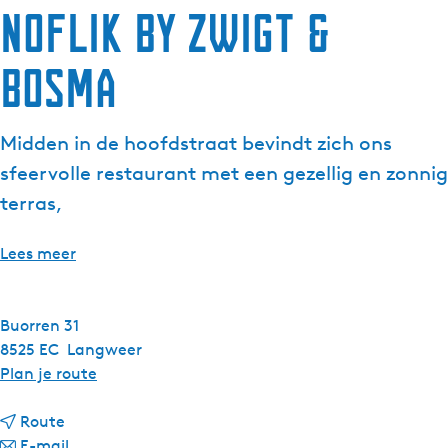
Noflik by Zwigt &
Bosma
Midden in de hoofdstraat bevindt zich ons
sfeervolle restaurant met een gezellig en zonnig
terras,
Lees meer
Buorren 31
8525 EC
Langweer
n
Plan je route
a
n
a
Route
a
n
r
E-mail