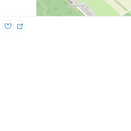
Opslaan
D
e
e
l
Leaflet
|
Powered by Esri | Esri, HERE, Garmin, USGS, Intermap, INCREMENT 
nieuwsbrief
de nieuwste hotspots, de leukste activiteiten en aa