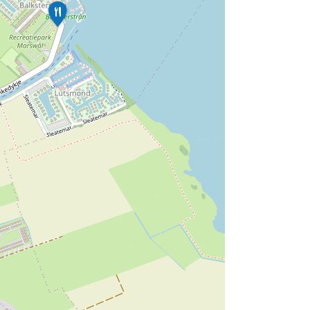
P
a
v
i
l
j
o
e
n
r
e
s
t
a
u
r
a
n
t
B
a
d
m
e
e