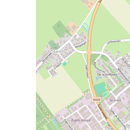
d
B
n
e
d
e
e
B
n
e
n
d
e
B
n
B
e
d
e
B
r
n
e
d
r
e
B
n
e
e
a
r
B
n
a
k
e
r
B
k
f
a
e
r
f
a
k
a
e
a
s
f
k
a
s
t
a
f
k
t
D
s
a
f
D
e
t
s
a
e
B
D
t
s
B
a
e
D
t
a
l
B
e
D
l
k
a
B
e
k
l
a
B