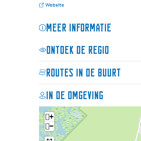
-
r
a
v
-
Website
b
E
r
a
b
i
-
E
n
i
Meer informatie
k
b
-
E
k
e
i
b
-
e
o
k
i
b
o
Ontdek de regio
p
e
k
i
p
l
o
e
k
l
a
p
o
e
a
Routes in de buurt
a
l
p
o
a
d
a
l
p
d
p
a
a
l
p
In de omgeving
u
d
a
a
u
n
p
d
a
n
t
u
p
d
t
+
-
n
u
p
-
−
C
t
n
u
C
a
-
t
n
a
f
C
-
t
f