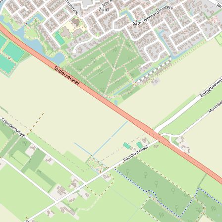
s
C
a
f
é
R
e
s
t
a
u
r
a
n
t
T
e
e
r
n
s
t
r
a