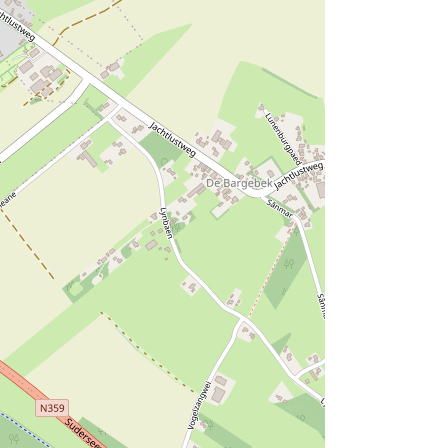
s
t
e
r
K
e
i
m
p
e