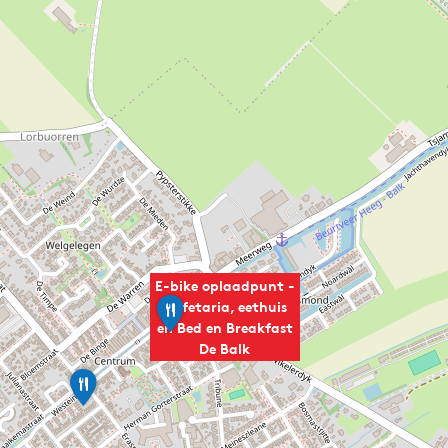
E-bike oplaadpunt -
I
Cafetaria, eethuis
t
en Bed en Breakfast
B
De Balk
û
t
H
e
o
r
t
h
e
û
l