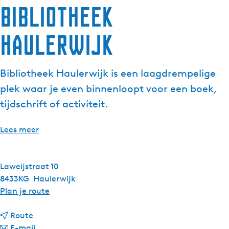
Bibliotheek
g
e
Haulerwijk
t
a
a
Bibliotheek Haulerwijk is een laagdrempelige
l
:
plek waar je even binnenloopt voor een boek,
N
tijdschrift of activiteit.
e
d
Lees meer
e
r
l
Laweijstraat 10
a
8433KG
Haulerwijk
n
n
Plan je route
d
a
s
n
a
Route
a
n
r
E-mail