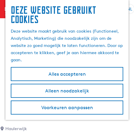
Deze website gebruikt
menu
NL
S
Z
cookies
G
e
o
a
l
e
Deze website maakt gebruik van cookies (Functioneel,
n
e
k
Analytisch, Marketing) die noodzakelijk zijn om de
a
c
e
website zo goed mogelijk te laten functioneren. Door op
a
t
n
accepteren te klikken, geef je aan hiermee akkoord te
r
e
gaan.
d
e
e
r
Alles accepteren
h
t
o
a
m
Alleen noodzakelijk
a
e
l
p
H
Voorkeuren aanpassen
a
u
g
i
e
d
Haulerwijk
i