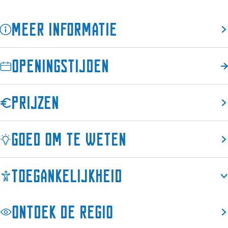
m
o
f
n
m
a
r
o
f
a
Meer informatie
t
m
r
o
t
i
a
m
r
i
e
t
a
m
e
Openingstijden
p
i
t
a
p
u
e
i
t
u
n
p
e
i
n
Prijzen
t
u
p
e
t
D
n
u
p
D
o
t
n
u
o
Goed om te weten
k
D
t
n
k
k
o
D
t
k
u
k
o
D
u
Toegankelijkheid
m
k
k
o
m
u
k
k
m
u
k
Ontdek de regio
m
u