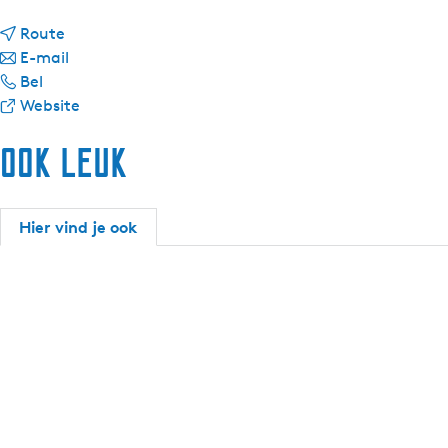
a
n
a
Route
a
n
r
E-mail
T
a
a
T
Bel
o
r
a
v
o
Website
e
T
r
a
e
Ook leuk
r
o
T
n
r
i
e
o
T
i
s
r
e
o
s
t
i
r
e
t
Hier vind je ook
i
s
i
r
i
s
t
s
i
s
c
i
t
s
c
h
s
i
t
h
I
c
s
i
I
n
h
c
s
n
f
I
h
c
f
o
n
I
h
o
r
f
n
I
r