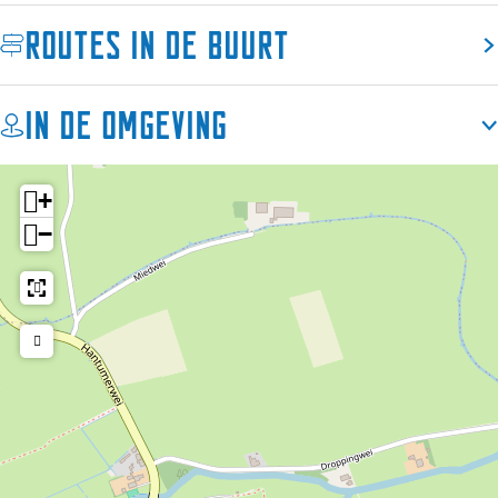
m
Routes in de buurt
In de omgeving
+
−