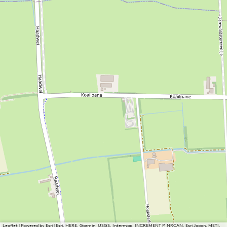
Leaflet
|
Powered by Esri | Esri, HERE, Garmin, USGS, Intermap, INCREMENT P, NRCAN, Esri Japan, METI,