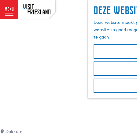
Deze websi
menu
G
Deze website maakt g
a
website zo goed moge
n
te gaan.
a
a
r
d
e
h
o
m
e
p
a
g
e
Dokkum