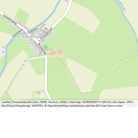
Leaflet
|
Powered by Esri | Esri, HERE, Garmin, USGS, Intermap, INCREMENT P, NRCAN, Esri Japan, METI,
Esri China (Hong Kong), NOSTRA, © OpenStreetMap contributors, and the GIS User Community