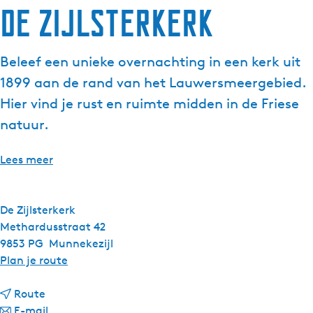
De Zijlsterkerk
Beleef een unieke overnachting in een kerk uit
1899 aan de rand van het Lauwersmeergebied.
Hier vind je rust en ruimte midden in de Friese
natuur.
Lees meer
De Zijlsterkerk
Methardusstraat 42
9853 PG
Munnekezijl
n
Plan je route
a
n
a
Route
a
n
r
E-mail