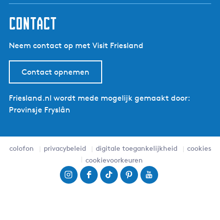
contact
Neem contact op met Visit Friesland
Contact opnemen
Friesland.nl wordt mede mogelijk gemaakt door:
Provinsje Fryslân
colofon
privacybeleid
digitale toegankelijkheid
cookies
cookievoorkeuren
I
F
T
P
Y
n
a
i
i
o
s
c
k
n
u
t
e
T
t
T