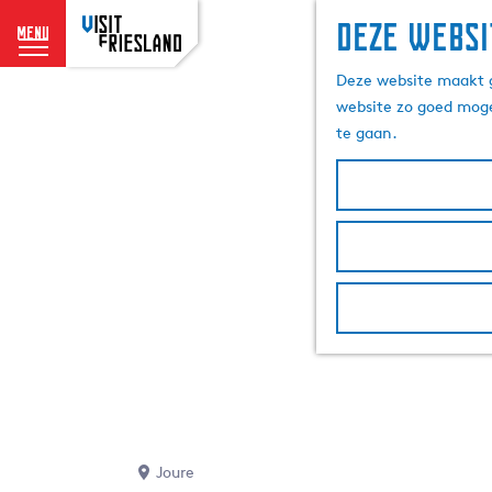
Deze websi
menu
G
Deze website maakt g
a
website zo goed moge
n
te gaan.
a
a
r
d
e
h
o
m
e
p
a
g
e
Joure