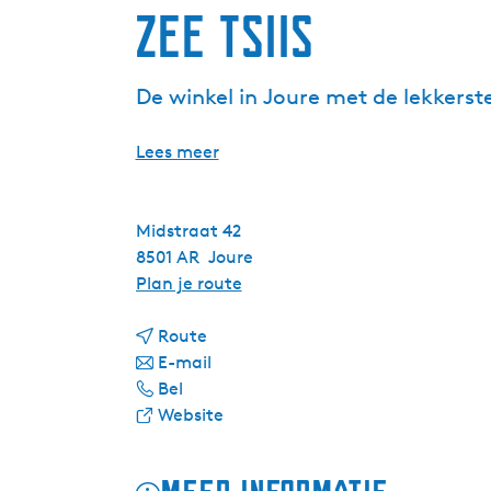
Zee Tsiis
De winkel in Joure met de lekkerst
Lees meer
Midstraat 42
8501 AR
Joure
n
Plan je route
a
n
a
Route
a
n
r
E-mail
Z
a
a
Z
Bel
e
r
a
v
e
Website
e
Z
r
a
e
T
e
Z
n
T