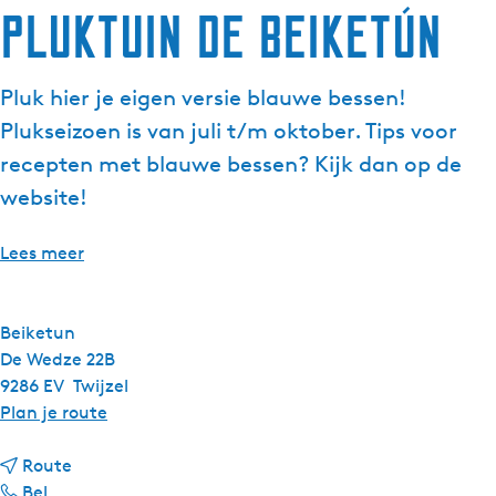
Pluktuin de Beiketún
Pluk hier je eigen versie blauwe bessen!
Plukseizoen is van juli t/m oktober. Tips voor
recepten met blauwe bessen? Kijk dan op de
website!
Lees meer
Beiketun
De Wedze 22B
9286 EV
Twijzel
n
Plan je route
a
n
a
Route
P
a
r
Bel