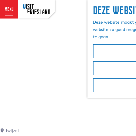
Deze websi
menu
G
Deze website maakt g
a
website zo goed moge
n
te gaan.
a
a
r
d
e
h
o
m
e
p
a
g
e
Twijzel