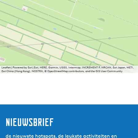
Leaflet
|
Powered by Esri | Esri, HERE, Garmin, USGS, Intermap, INCREMENT P, NRCAN, Esri Japan, METI,
Esri China (Hong Kong), NOSTRA, © OpenStreetMap contributors, and the GIS User Community
nieuwsbrief
de nieuwste hotspots, de leukste activiteiten en