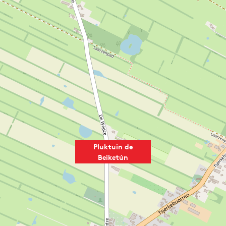
Pluktuin de
Beiketún