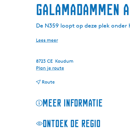
Galamadammen A
De N359 loopt op deze plek onder
Lees meer
8723 CE
Koudum
n
Plan je route
a
n
a
Route
a
r
a
G
Meer informatie
r
a
G
l
a
a
Ontdek de regio
l
m