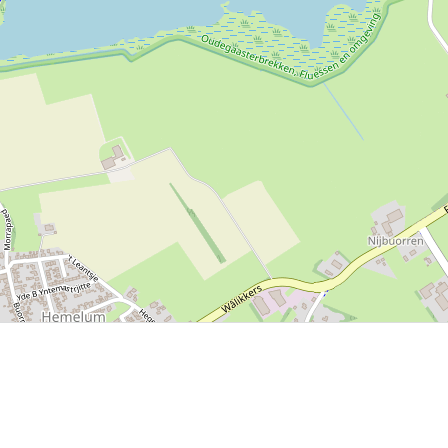
P, NRCAN, Esri Japan, METI, Esri China (Hong Kong), NOSTRA, © OpenStreetMap contributors, and the GIS 