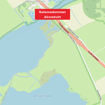
Galamadammen
Akwadukt