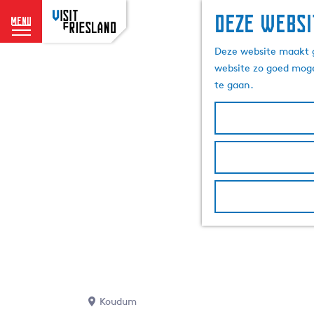
Deze websi
menu
G
Deze website maakt g
a
website zo goed moge
n
te gaan.
a
a
r
d
e
h
o
m
e
p
a
g
e
Koudum