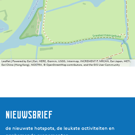
Leaflet
|
Powered by Esri | Esri, HERE, Garmin, USGS, Intermap, INCREMENT P, NRCAN, Esri Japan, METI,
Esri China (Hong Kong), NOSTRA, © OpenStreetMap contributors, and the GIS User Community
nieuwsbrief
de nieuwste hotspots, de leukste activiteiten en