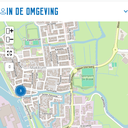
In de omgeving
+
−
3