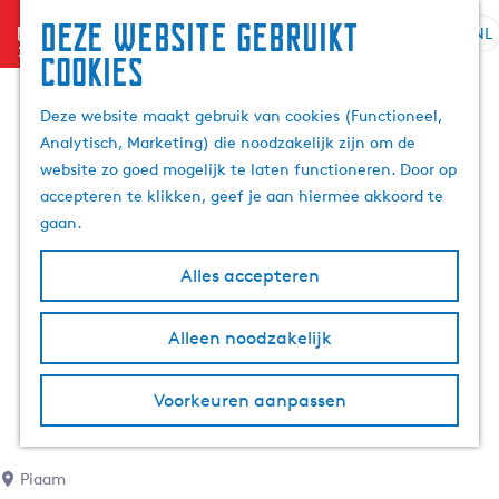
Deze website gebruikt
menu
NL
S
Z
cookies
G
e
o
a
l
e
Deze website maakt gebruik van cookies (Functioneel,
n
e
k
Analytisch, Marketing) die noodzakelijk zijn om de
a
c
e
website zo goed mogelijk te laten functioneren. Door op
a
t
n
accepteren te klikken, geef je aan hiermee akkoord te
r
e
gaan.
d
e
e
r
Alles accepteren
h
t
o
a
m
Alleen noodzakelijk
a
e
l
p
H
Voorkeuren aanpassen
a
u
g
i
e
d
Piaam
i