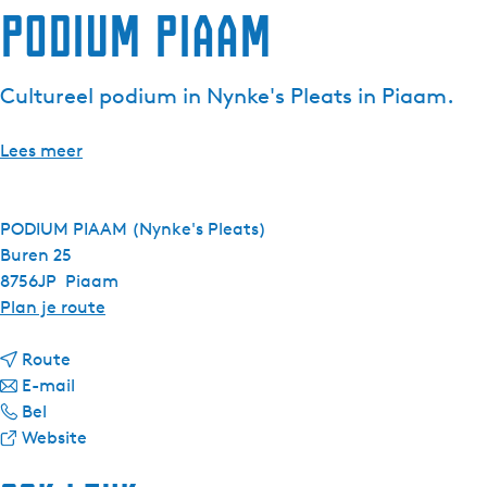
Podium Piaam
g
e
t
Cultureel podium in Nynke's Pleats in Piaam.
a
a
Lees meer
l
:
N
PODIUM PIAAM (Nynke's Pleats)
e
Buren 25
d
8756JP
Piaam
e
n
Plan je route
r
a
l
n
a
Route
a
a
n
r
E-mail
n
P
a
a
P
Bel
d
o
r
a
v
o
Website
s
d
P
r
a
d