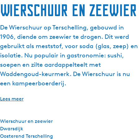
Wierschuur en zeewier
g
e
t
De Wierschuur op Terschelling, gebouwd in
a
1906, diende om zeewier te drogen. Dit werd
a
l
gebruikt als meststof, voor soda (glas, zeep) en
:
isolatie. Nu populair in gastronomie: sushi,
N
soepen en zilte aardappelteelt met
e
Waddengoud-keurmerk. De Wierschuur is nu
d
e
een kampeerboerderij.
r
l
Lees meer
a
n
d
Wierschuur en zeewier
s
Dwarsdijk
Oosterend Terschelling