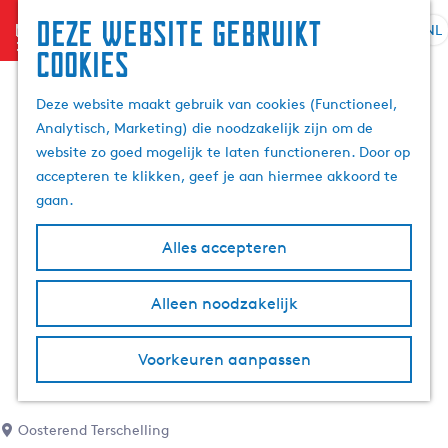
Deze website gebruikt
menu
NL
S
Z
cookies
G
e
o
a
l
e
Deze website maakt gebruik van cookies (Functioneel,
n
e
k
Analytisch, Marketing) die noodzakelijk zijn om de
a
c
e
website zo goed mogelijk te laten functioneren. Door op
a
t
n
accepteren te klikken, geef je aan hiermee akkoord te
r
e
gaan.
d
e
e
r
Alles accepteren
h
t
o
a
m
Alleen noodzakelijk
a
e
l
p
H
Voorkeuren aanpassen
a
u
g
i
e
d
Oosterend Terschelling
i