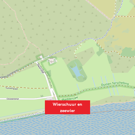
Wierschuur en
zeewier