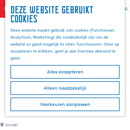
Deze website gebruikt
menu
NL
S
Z
cookies
G
e
o
a
l
e
Deze website maakt gebruik van cookies (Functioneel,
n
e
k
Analytisch, Marketing) die noodzakelijk zijn om de
a
c
e
website zo goed mogelijk te laten functioneren. Door op
a
t
n
accepteren te klikken, geef je aan hiermee akkoord te
r
e
gaan.
d
e
e
r
Alles accepteren
h
t
o
a
m
Alleen noodzakelijk
a
e
l
p
H
Voorkeuren aanpassen
a
u
g
i
e
d
Sondel
i