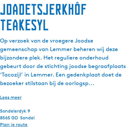
Joadetsjerkhôf
g
e
Teakesyl
t
a
a
Op verzoek van de vroegere Joodse
l
:
gemeenschap van Lemmer beheren wij deze
N
bijzondere plek. Het reguliere onderhoud
e
gebeurt door de stichting joodse begraafplaats
d
‘Tacozijl’ in Lemmer. Een gedenkplaat doet de
e
r
bezoeker stilstaan bij de oorlogsp...
l
a
Lees meer
n
d
Sondelerdyk 9
s
8565 GD
Sondel
n
Plan je route