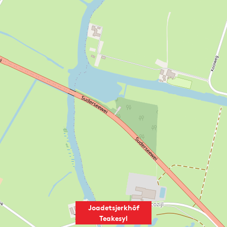
Joadetsjerkhôf
Teakesyl