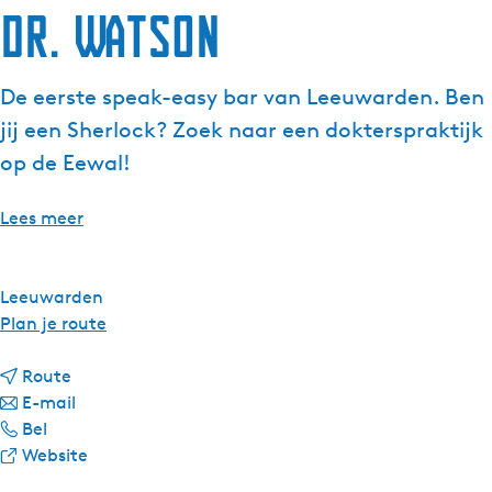
Dr. Watson
g
e
t
De eerste speak-easy bar van Leeuwarden. Ben
a
jij een Sherlock? Zoek naar een dokterspraktijk
a
l
op de Eewal!
:
N
Lees meer
e
d
e
Leeuwarden
r
n
Plan je route
l
a
a
n
a
Route
n
a
n
r
E-mail
d
D
a
a
D
Bel
s
r
r
a
v
r
Website
.
D
r
a
.