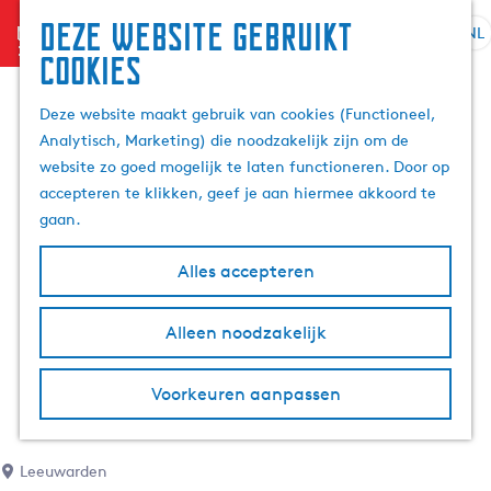
Deze website gebruikt
menu
NL
S
Z
cookies
G
e
o
a
l
e
Deze website maakt gebruik van cookies (Functioneel,
n
e
k
Analytisch, Marketing) die noodzakelijk zijn om de
a
c
e
website zo goed mogelijk te laten functioneren. Door op
a
t
n
accepteren te klikken, geef je aan hiermee akkoord te
r
e
gaan.
d
e
e
r
Alles accepteren
h
t
o
a
m
Alleen noodzakelijk
a
e
l
p
H
Voorkeuren aanpassen
a
u
g
i
e
d
Leeuwarden
i