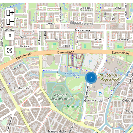
+
−
2