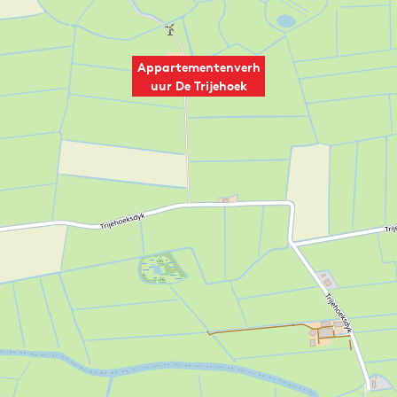
Appartementenverh
uur De Trijehoek