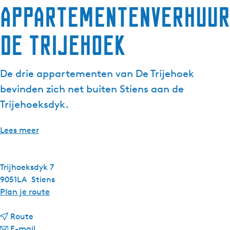
Appartementenverhuur
De Trijehoek
De drie appartementen van De Trijehoek
bevinden zich net buiten Stiens aan de
Trijehoeksdyk.
Lees meer
Trijhoeksdyk 7
9051LA
Stiens
n
Plan je route
a
n
a
Route
a
n
r
E-mail