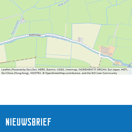
Leaflet
|
Powered by Esri | Esri, HERE, Garmin, USGS, Intermap, INCREMENT P, NRCAN, Esri Japan, METI,
Esri China (Hong Kong), NOSTRA, © OpenStreetMap contributors, and the GIS User Community
nieuwsbrief