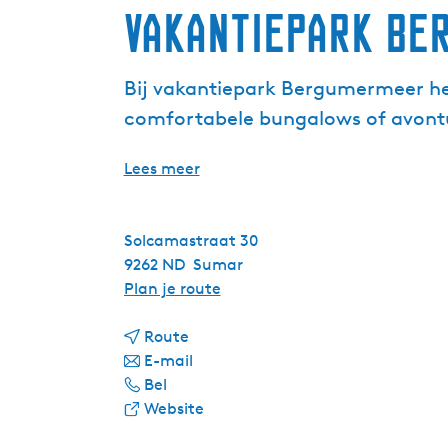
Vakantiepark B
Bij vakantiepark Bergumermeer heb
comfortabele bungalows of avontu
Lees meer
Solcamastraat 30
9262 ND
Sumar
n
Plan je route
a
n
a
Route
a
n
r
E-mail
V
a
a
V
Bel
a
r
a
v
a
Website
k
V
r
a
k