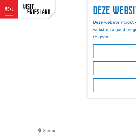
Deze websi
menu
G
Deze website maakt g
a
website zo goed moge
n
te gaan.
a
a
r
d
e
h
o
m
e
p
a
g
e
Sumar