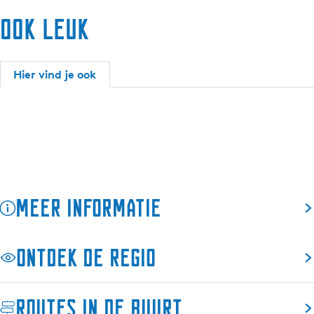
a
r
Ook leuk
a
H
r
o
H
l
o
z
Hier vind je ook
l
m
z
a
m
n
a
n
n
n
Meer informatie
Ontdek de regio
Routes in de buurt