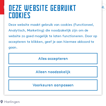
Deze website gebruikt
menu
NL
S
Z
cookies
G
e
o
a
l
e
Deze website maakt gebruik van cookies (Functioneel,
n
e
k
Analytisch, Marketing) die noodzakelijk zijn om de
a
c
e
website zo goed mogelijk te laten functioneren. Door op
a
t
n
accepteren te klikken, geef je aan hiermee akkoord te
r
e
gaan.
d
e
e
r
Alles accepteren
h
t
o
a
m
Alleen noodzakelijk
a
e
l
p
H
Voorkeuren aanpassen
a
u
g
i
e
d
Harlingen
i