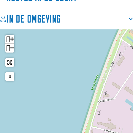
In de omgeving
+
−