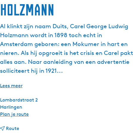
Holzmann
g
e
t
Al klinkt zijn naam Duits, Carel George Ludwig
a
Holzmann wordt in 1898 toch echt in
a
l
Amsterdam geboren: een Mokumer in hart en
:
nieren. Als hij opgroeit is het crisis en Carel pakt
N
alles aan. Naar aanleiding van een advertentie
e
solliciteert hij in 1921...
d
e
r
Lees meer
l
a
Lombardstraat 2
n
Harlingen
d
n
Plan je route
s
a
n
a
Route