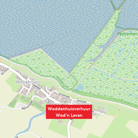
Waddenhuisverhuur
Wad'n Leven