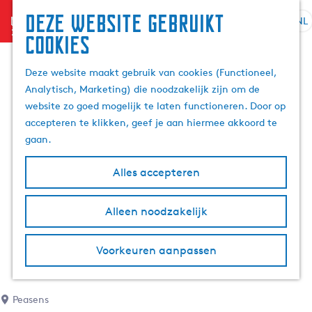
Deze website gebruikt
menu
NL
S
Z
cookies
G
e
o
a
l
e
Deze website maakt gebruik van cookies (Functioneel,
n
e
k
Analytisch, Marketing) die noodzakelijk zijn om de
a
c
e
website zo goed mogelijk te laten functioneren. Door op
a
t
n
accepteren te klikken, geef je aan hiermee akkoord te
r
e
gaan.
d
e
e
r
Alles accepteren
h
t
o
a
m
Alleen noodzakelijk
a
e
l
p
H
Voorkeuren aanpassen
a
u
g
i
e
d
Peasens
i