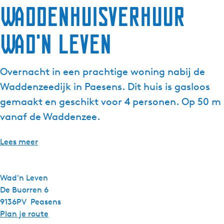
Waddenhuisverhuur
g
e
Wad'n Leven
t
a
a
Overnacht in een prachtige woning nabij de
l
:
Waddenzeedijk in Paesens. Dit huis is gasloos
N
gemaakt en geschikt voor 4 personen. Op 50 m
e
vanaf de Waddenzee.
d
e
Lees meer
r
l
a
Wad'n Leven
n
De Buorren 6
d
9136PV
Peasens
s
n
Plan je route