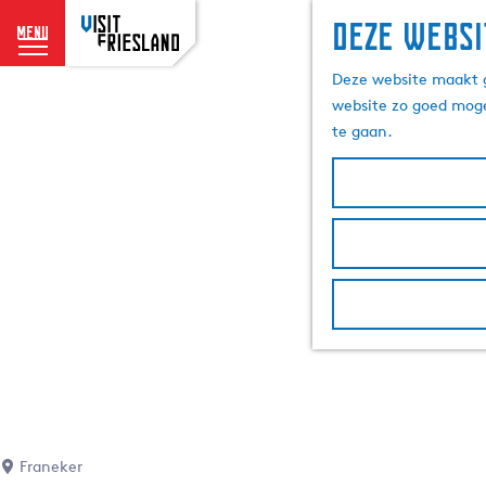
Deze websi
menu
G
Deze website maakt g
a
website zo goed moge
n
te gaan.
a
a
r
d
e
h
o
m
e
p
a
g
e
Franeker