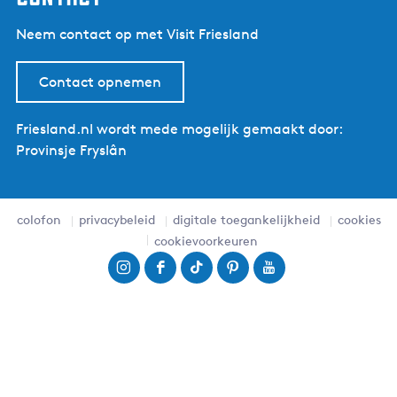
Neem contact op met Visit Friesland
Contact opnemen
Friesland.nl wordt mede mogelijk gemaakt door:
Provinsje Fryslân
colofon
privacybeleid
digitale toegankelijkheid
cookies
cookievoorkeuren
I
F
T
P
Y
n
a
i
i
o
s
c
k
n
u
t
e
T
t
T
a
b
o
e
u
g
o
k
r
b