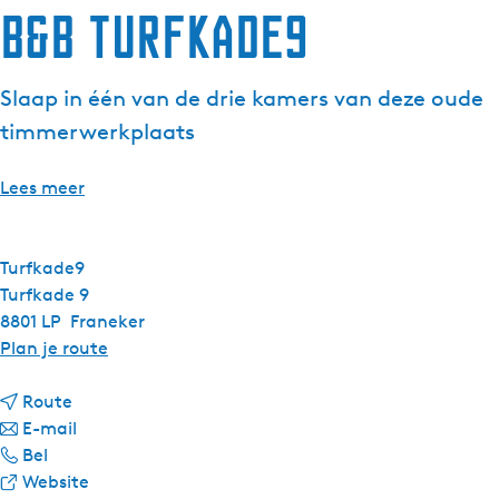
B&B Turfkade9
Slaap in één van de drie kamers van deze oude
timmerwerkplaats
Lees meer
Turfkade9
Turfkade 9
8801 LP
Franeker
n
Plan je route
a
n
a
Route
a
n
r
E-mail
B
a
a
B
Bel
&
r
a
v
&
Website