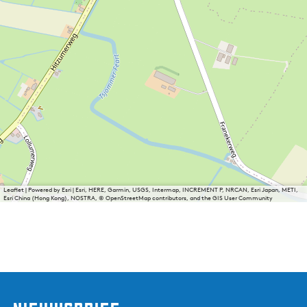
Leaflet
|
Powered by Esri | Esri, HERE, Garmin, USGS, Intermap, INCREMENT P, NRCAN, Esri Japan, METI,
Esri China (Hong Kong), NOSTRA, © OpenStreetMap contributors, and the GIS User Community