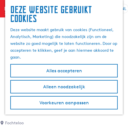
Deze website gebruikt
menu
NL
S
Z
cookies
G
e
o
a
l
e
Deze website maakt gebruik van cookies (Functioneel,
n
e
k
Analytisch, Marketing) die noodzakelijk zijn om de
a
c
e
website zo goed mogelijk te laten functioneren. Door op
a
t
n
accepteren te klikken, geef je aan hiermee akkoord te
r
e
gaan.
d
e
e
r
Alles accepteren
h
t
o
a
m
Alleen noodzakelijk
a
e
l
p
H
Voorkeuren aanpassen
a
u
g
i
e
d
Fochteloo
i