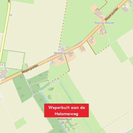
Weperbult aan de
Helomaweg