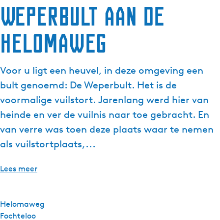
Weperbult aan de
g
e
Helomaweg
t
a
a
Voor u ligt een heuvel, in deze omgeving een
l
:
bult genoemd: De Weperbult. Het is de
N
voormalige vuilstort. Jarenlang werd hier van
e
heinde en ver de vuilnis naar toe gebracht. En
d
van verre was toen deze plaats waar te nemen
e
r
als vuilstortplaats,...
l
a
Lees meer
n
d
s
Helomaweg
Fochteloo