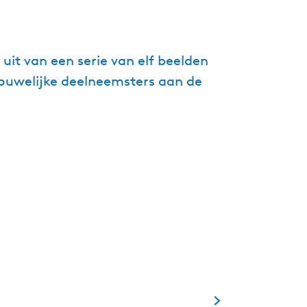
g
e
t
it van een serie van elf beelden
a
rouwelijke deelneemsters aan de
a
l
:
N
e
d
e
r
l
a
n
d
s