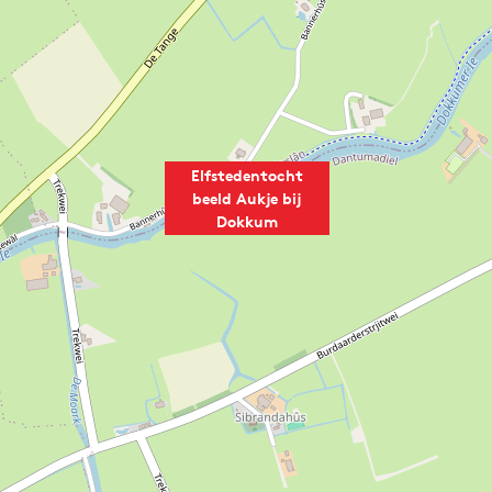
Elfstedentocht
beeld Aukje bij
Dokkum