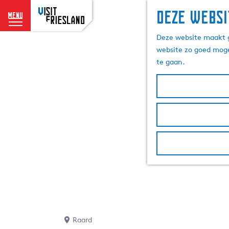
Deze websi
menu
G
Deze website maakt g
a
website zo goed moge
n
te gaan.
a
a
r
d
e
h
o
m
e
p
a
g
e
Raard