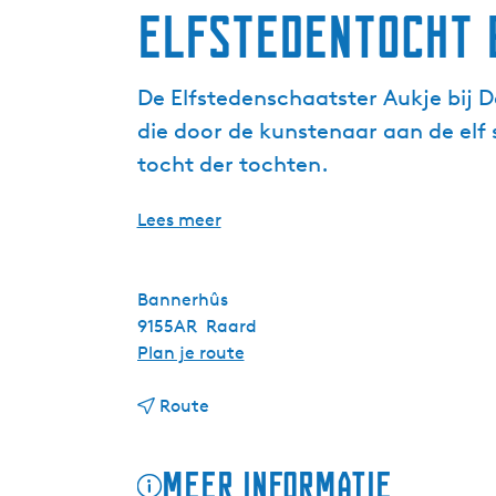
Elfstedentocht 
De Elfstedenschaatster Aukje bij 
die door de kunstenaar aan de elf
tocht der tochten.
Lees meer
Bannerhûs
9155AR
Raard
n
Plan je route
a
n
a
Route
a
r
a
E
Meer informatie
r
l