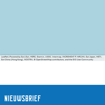
Leaflet
|
Powered by Esri | Esri, HERE, Garmin, USGS, Intermap, INCREMENT P, NRCAN, Esri Japan, METI,
Esri China (Hong Kong), NOSTRA, © OpenStreetMap contributors, and the GIS User Community
nieuwsbrief