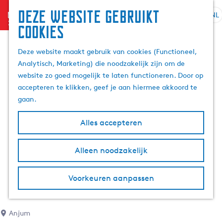
Deze website gebruikt
menu
NL
S
Z
cookies
G
e
o
a
l
e
Deze website maakt gebruik van cookies (Functioneel,
n
e
k
Analytisch, Marketing) die noodzakelijk zijn om de
a
c
e
website zo goed mogelijk te laten functioneren. Door op
a
t
n
accepteren te klikken, geef je aan hiermee akkoord te
r
e
gaan.
d
e
e
r
Alles accepteren
h
t
o
a
m
Alleen noodzakelijk
a
e
l
p
H
Voorkeuren aanpassen
a
u
g
i
e
d
Anjum
i