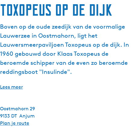
Toxopeus op de dijk
g
e
t
Boven op de oude zeedijk van de voormalige
a
Lauwerzee in Oostmahorn, ligt het
a
l
Lauwersmeerpaviljoen Toxopeus op de dijk. In
:
1960 gebouwd door Klaas Toxopeus de
N
beroemde schipper van de even zo beroemde
e
reddingsboot "Insulinde".
d
e
r
Lees meer
l
a
n
Oostmahorn 29
d
9133 DT
Anjum
s
n
Plan je route
a