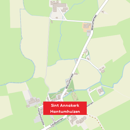
Sint Annakerk
Hantumhuizen