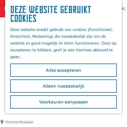
Deze website gebruikt
menu
NL
S
Z
cookies
G
e
o
a
l
e
Deze website maakt gebruik van cookies (Functioneel,
n
e
k
Analytisch, Marketing) die noodzakelijk zijn om de
a
c
e
website zo goed mogelijk te laten functioneren. Door op
a
t
n
accepteren te klikken, geef je aan hiermee akkoord te
r
e
gaan.
d
e
e
r
Alles accepteren
h
t
o
a
m
Alleen noodzakelijk
a
e
l
p
H
Voorkeuren aanpassen
a
u
g
i
e
d
Hantumhuizen
i