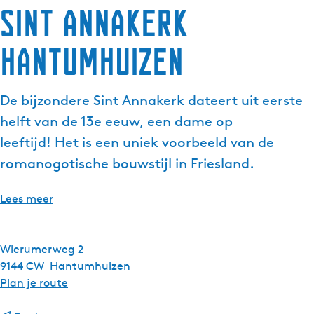
Sint Annakerk
g
e
Hantumhuizen
t
a
a
De bijzondere Sint Annakerk dateert uit eerste
l
:
helft van de 13e eeuw, een dame op
N
leeftijd! Het is een uniek voorbeeld van de
e
romanogotische bouwstijl in Friesland.
d
e
Lees meer
r
l
a
Wierumerweg 2
n
9144 CW
Hantumhuizen
d
n
Plan je route
s
a