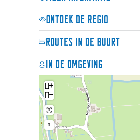
N
a
o
r
Ontdek de regio
a
d
r
1
d
6
Routes in de buurt
1
5
6
5
In de omgeving
+
−