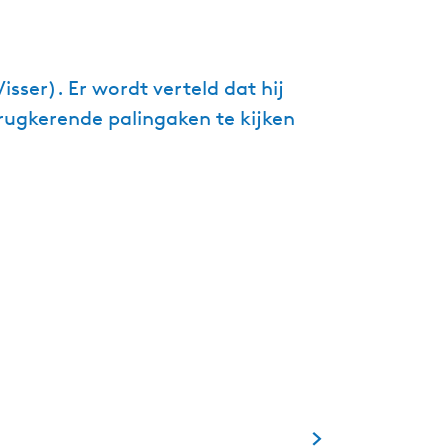
g
e
t
sser). Er wordt verteld dat hij
a
erugkerende palingaken te kijken
a
l
:
N
e
d
e
r
l
a
n
d
s