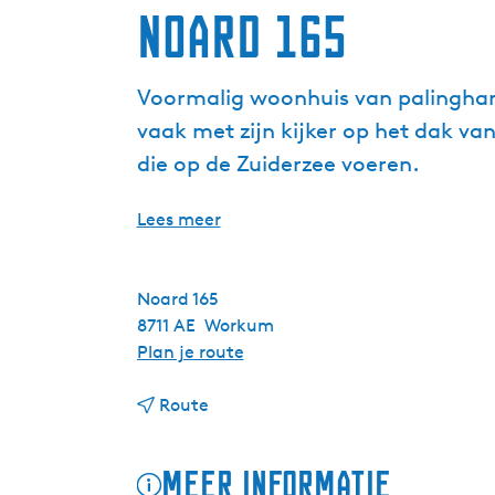
Noard 165
Voormalig woonhuis van palinghande
vaak met zijn kijker op het dak va
die op de Zuiderzee voeren.
Lees meer
Noard 165
8711 AE
Workum
n
Plan je route
a
n
a
Route
a
r
a
N
Meer informatie
r
o