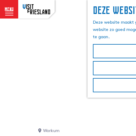
Deze websi
menu
G
Deze website maakt g
a
website zo goed moge
n
te gaan.
a
a
r
d
e
h
o
m
e
p
a
g
e
Workum