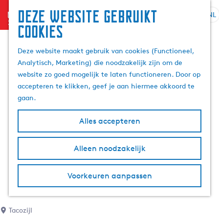
Deze website gebruikt
menu
NL
S
Z
cookies
G
e
o
a
l
e
Deze website maakt gebruik van cookies (Functioneel,
n
e
k
Analytisch, Marketing) die noodzakelijk zijn om de
a
c
e
website zo goed mogelijk te laten functioneren. Door op
a
t
n
accepteren te klikken, geef je aan hiermee akkoord te
r
e
gaan.
d
e
e
r
Alles accepteren
h
t
o
a
m
Alleen noodzakelijk
a
e
l
p
H
Voorkeuren aanpassen
a
u
g
i
e
d
Tacozijl
i