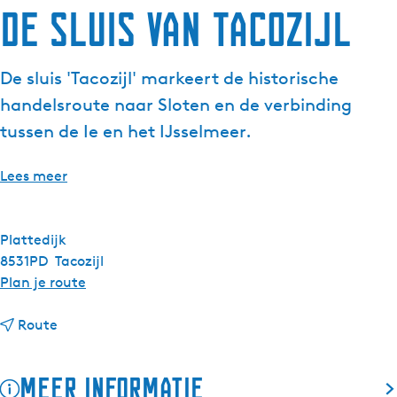
De sluis van Tacozijl
g
e
t
De sluis 'Tacozijl' markeert de historische
a
handelsroute naar Sloten en de verbinding
a
l
tussen de Ie en het IJsselmeer.
:
N
Lees meer
e
d
e
Plattedijk
r
8531PD
Tacozijl
l
n
Plan je route
a
a
n
n
a
Route
d
a
r
s
a
D
Meer informatie
r
e