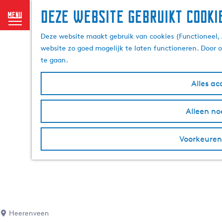
Deze website gebruikt cooki
menu
G
Deze website maakt gebruik van cookies (Functioneel, 
a
website zo goed mogelijk te laten functioneren. Door 
n
te gaan.
a
a
Alles ac
r
d
Alleen no
e
h
o
Voorkeuren
m
e
p
a
g
e
Heerenveen