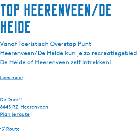
TOP Heerenveen/De
Heide
Vanaf Toeristisch Overstap Punt
Heerenveen/De Heide kun je zo recreatiegebied
De Heide of Heerenveen zelf intrekken!
Lees meer
De Dreef 1
8445 RZ
Heerenveen
n
Plan je route
a
n
a
Route
a
r