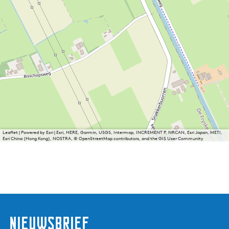
Leaflet
|
Powered by Esri | Esri, HERE, Garmin, USGS, Intermap, INCREMENT P, NRCAN, Esri Japan, METI,
Esri China (Hong Kong), NOSTRA, © OpenStreetMap contributors, and the GIS User Community
nieuwsbrief