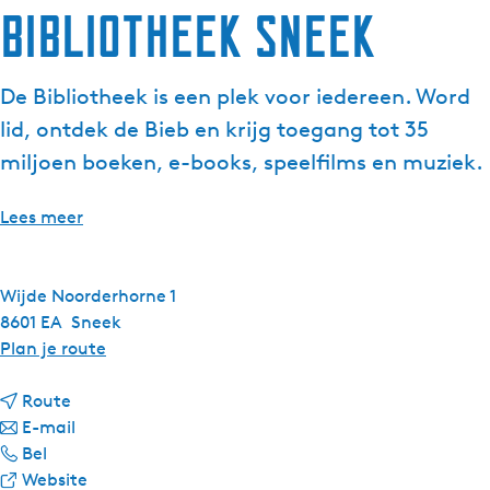
Bibliotheek Sneek
g
e
t
De Bibliotheek is een plek voor iedereen. Word
a
lid, ontdek de Bieb en krijg toegang tot 35
a
l
miljoen boeken, e-books, speelfilms en muziek.
:
N
Lees meer
e
d
e
Wijde Noorderhorne 1
r
8601 EA
Sneek
l
n
Plan je route
a
a
n
n
a
Route
d
a
n
r
E-mail
s
B
a
a
B
Bel
i
r
a
v
i
Website