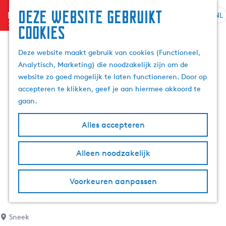
Deze website gebruikt
menu
NL
S
Z
cookies
G
e
o
a
l
e
Deze website maakt gebruik van cookies (Functioneel,
n
e
k
Analytisch, Marketing) die noodzakelijk zijn om de
a
c
e
website zo goed mogelijk te laten functioneren. Door op
a
t
n
accepteren te klikken, geef je aan hiermee akkoord te
r
e
gaan.
d
e
e
r
Alles accepteren
h
t
o
a
m
Alleen noodzakelijk
a
e
l
p
H
Voorkeuren aanpassen
a
u
g
i
e
d
Sneek
i