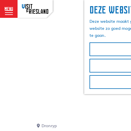
Deze websi
menu
G
Deze website maakt g
a
website zo goed moge
n
te gaan.
a
a
r
d
e
h
o
m
e
p
a
g
e
Dronryp