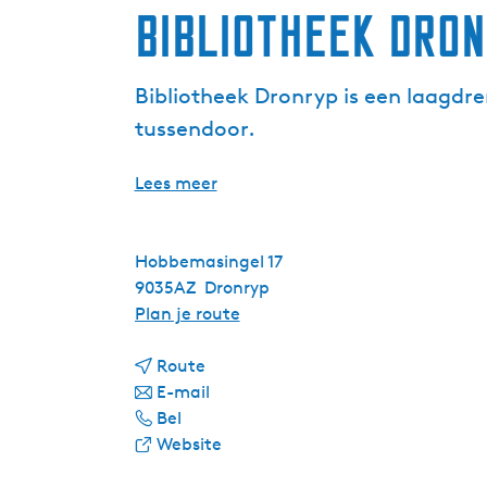
Bibliotheek Dro
Bibliotheek Dronryp is een laagdr
tussendoor.
Lees meer
Hobbemasingel 17
9035AZ
Dronryp
n
Plan je route
a
n
a
Route
a
n
r
E-mail
B
a
a
B
Bel
i
r
a
v
i
Website
b
B
r
a
b