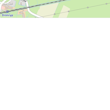
P, NRCAN, Esri Japan, METI, Esri China (Hong Kong), NOSTRA, © OpenStreetMap contributors, and the GIS 