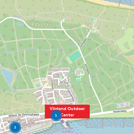
Vlieland Outdoor
Center
5
3