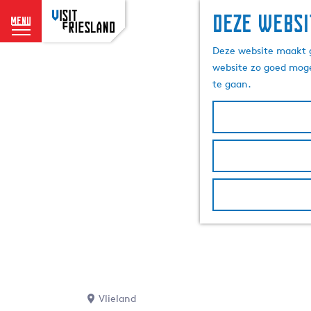
Deze websi
menu
G
Deze website maakt g
a
website zo goed moge
n
te gaan.
a
a
r
d
e
h
o
m
e
p
a
g
e
Vlieland