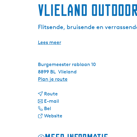
Vlieland Outdoo
Flitsende, bruisende en verrassende
Lees meer
Burgemeester rablaan 10
8899 BL
Vlieland
n
Plan je route
a
n
a
Route
a
n
r
E-mail
V
a
a
V
Bel
l
r
a
v
l
Website
i
V
r
a
i
e
l
V
n
e