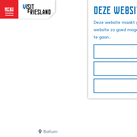
Deze websi
menu
G
Deze website maakt g
a
website zo goed moge
n
te gaan.
a
a
r
d
e
h
o
m
e
p
a
g
e
Ballum