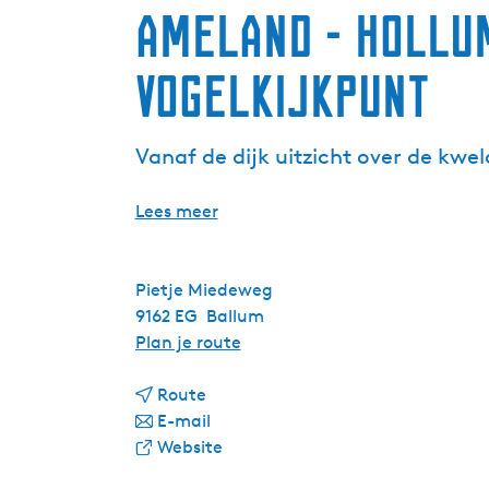
Ameland - Hollum
Vogelkijkpunt
Vanaf de dijk uitzicht over de kwe
Lees meer
Pietje Miedeweg
9162 EG
Ballum
n
Plan je route
a
n
a
Route
a
n
r
E-mail
a
a
v
A
Website
r
a
a
m