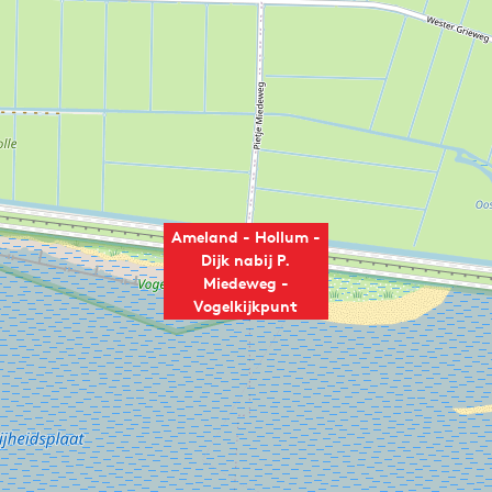
Ameland - Hollum -
Dijk nabij P.
Miedeweg -
Vogelkijkpunt