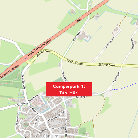
Camperpark 'It
Tún-Hûs'