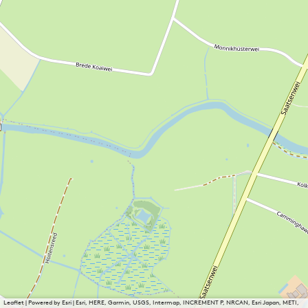
Leaflet
|
Powered by Esri | Esri, HERE, Garmin, USGS, Intermap, INCREMENT P, NRCAN, Esri Japan, METI,