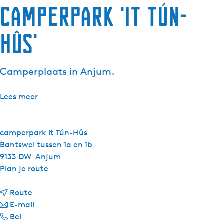
Camperpark 'It Tún-
Hûs'
Camperplaats in Anjum.
Lees meer
camperpark it Tún-Hûs
Bantswei tussen 1a en 1b
9133 DW
Anjum
n
Plan je route
a
n
a
Route
a
n
r
E-mail
C
a
a
C
Bel