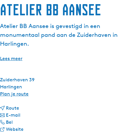
Atelier BB Aansee
g
e
t
Atelier BB Aansee is gevestigd in een
a
monumentaal pand aan de Zuiderhaven in
a
l
Harlingen.
:
N
Lees meer
e
d
e
Zuiderhaven 39
r
Harlingen
l
n
Plan je route
a
a
n
n
a
Route
d
a
n
r
E-mail
s
A
a
a
A
Bel
t
r
a
v
t
Website