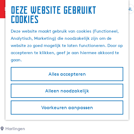
Deze website gebruikt
menu
NL
S
Z
cookies
G
e
o
a
l
e
Deze website maakt gebruik van cookies (Functioneel,
n
e
k
Analytisch, Marketing) die noodzakelijk zijn om de
a
c
e
website zo goed mogelijk te laten functioneren. Door op
a
t
n
accepteren te klikken, geef je aan hiermee akkoord te
r
e
gaan.
d
e
e
r
Alles accepteren
h
t
o
a
m
Alleen noodzakelijk
a
e
l
p
H
Voorkeuren aanpassen
a
u
g
i
e
d
Harlingen
i