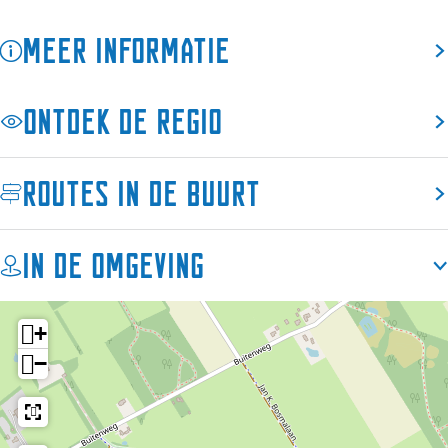
a
r
a
S
Meer informatie
r
l
S
u
l
i
Ontdek de regio
u
s
i
I
s
Routes in de buurt
I
In de omgeving
+
−