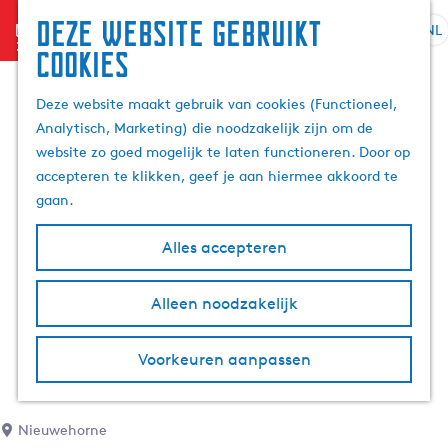
Deze website gebruikt
menu
NL
S
Z
cookies
G
e
o
a
l
e
Deze website maakt gebruik van cookies (Functioneel,
n
e
k
Analytisch, Marketing) die noodzakelijk zijn om de
a
c
e
website zo goed mogelijk te laten functioneren. Door op
a
t
n
accepteren te klikken, geef je aan hiermee akkoord te
r
e
gaan.
d
e
e
r
Alles accepteren
h
t
o
a
m
Alleen noodzakelijk
a
e
l
p
H
Voorkeuren aanpassen
a
u
g
i
e
d
Nieuwehorne
i