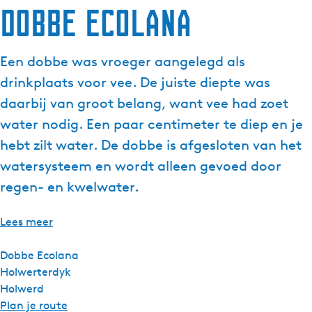
Dobbe Ecolana
g
e
t
Een dobbe was vroeger aangelegd als
a
drinkplaats voor vee. De juiste diepte was
a
l
daarbij van groot belang, want vee had zoet
:
water nodig. Een paar centimeter te diep en je
N
hebt zilt water. De dobbe is afgesloten van het
e
watersysteem en wordt alleen gevoed door
d
e
regen- en kwelwater.
r
l
Lees meer
a
n
Dobbe Ecolana
d
Holwerterdyk
s
Holwerd
n
Plan je route