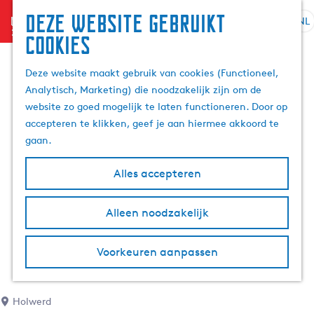
Deze website gebruikt
menu
NL
S
Z
cookies
G
e
o
a
l
e
Deze website maakt gebruik van cookies (Functioneel,
n
e
k
Analytisch, Marketing) die noodzakelijk zijn om de
a
c
e
website zo goed mogelijk te laten functioneren. Door op
a
t
n
accepteren te klikken, geef je aan hiermee akkoord te
r
e
gaan.
d
e
e
r
Alles accepteren
h
t
o
a
m
Alleen noodzakelijk
a
e
l
p
H
Voorkeuren aanpassen
a
u
g
i
e
d
Holwerd
i