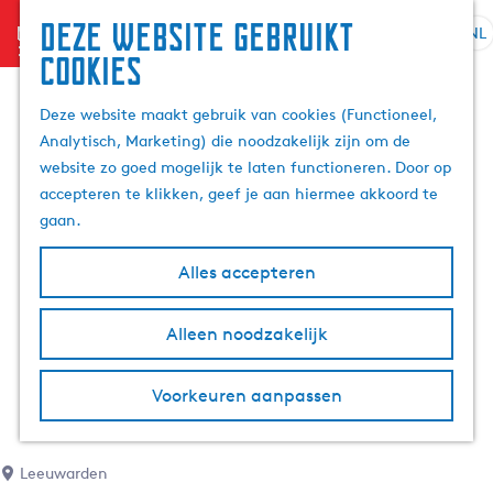
Deze website gebruikt
menu
NL
S
Z
cookies
G
e
o
a
l
e
Deze website maakt gebruik van cookies (Functioneel,
n
e
k
Analytisch, Marketing) die noodzakelijk zijn om de
a
c
e
website zo goed mogelijk te laten functioneren. Door op
a
t
n
accepteren te klikken, geef je aan hiermee akkoord te
r
e
gaan.
d
e
e
r
Alles accepteren
h
t
o
a
m
Alleen noodzakelijk
a
e
l
p
H
Voorkeuren aanpassen
a
u
g
i
e
d
Leeuwarden
i