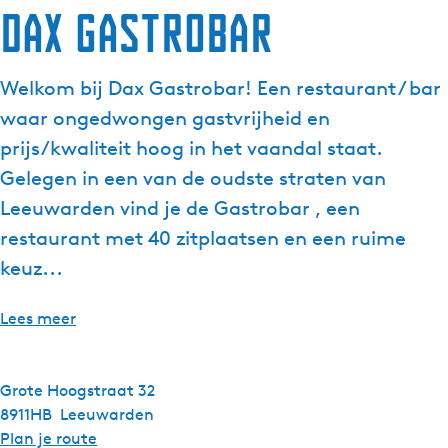
Dax Gastrobar
g
e
t
Welkom bij Dax Gastrobar! Een restaurant / bar
a
waar ongedwongen gastvrijheid en
a
l
prijs/kwaliteit hoog in het vaandal staat.
:
Gelegen in een van de oudste straten van
N
Leeuwarden vind je de Gastrobar , een
e
restaurant met 40 zitplaatsen en een ruime
d
e
keuz...
r
l
Lees meer
a
n
d
Grote Hoogstraat 32
s
8911HB
Leeuwarden
n
Plan je route