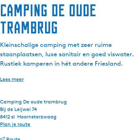
Camping De oude
trambrug
Kleinschalige camping met zeer ruime
staanplaatsen, luxe sanitair en goed viswater.
Rustiek kamperen in hét andere Friesland.
Lees meer
Camping De oude trambrug
Bij de Leijwei 74
8412 sl
Hoornsterzwaag
n
Plan je route
a
n
a
Route