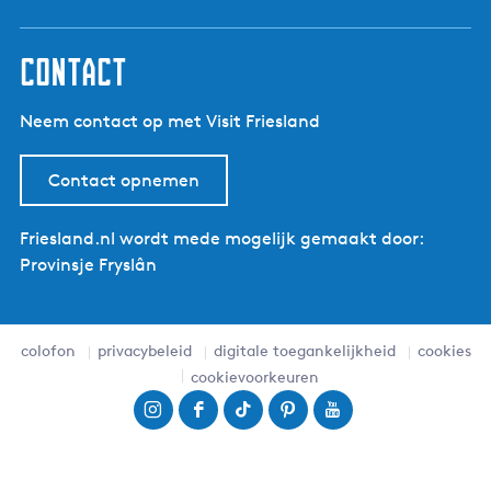
contact
Neem contact op met Visit Friesland
Contact opnemen
Friesland.nl wordt mede mogelijk gemaakt door:
Provinsje Fryslân
colofon
privacybeleid
digitale toegankelijkheid
cookies
cookievoorkeuren
I
F
T
P
Y
n
a
i
i
o
s
c
k
n
u