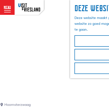
Deze websi
menu
G
Deze website maakt g
a
website zo goed moge
n
te gaan.
a
a
r
d
e
h
o
m
e
p
a
g
e
Hoornsterzwaag