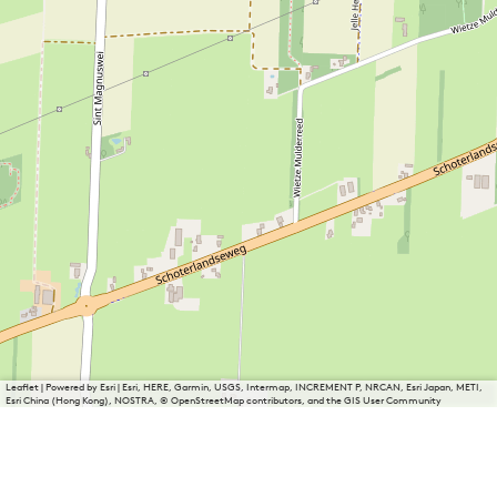
Leaflet
|
Powered by Esri | Esri, HERE, Garmin, USGS, Intermap, INCREMENT P, NRCAN, Esri Japan, METI,
Esri China (Hong Kong), NOSTRA, © OpenStreetMap contributors, and the GIS User Community